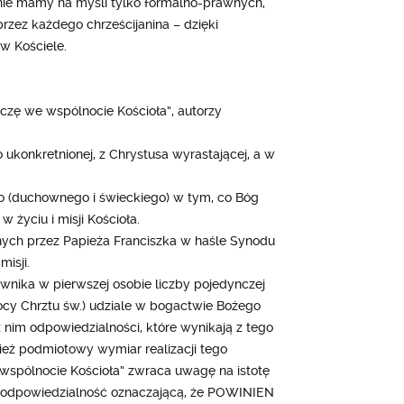
 nie mamy na myśli tylko formalno-prawnych,
przez każdego chrześcijanina – dzięki
w Kościele.
czę we wspólnocie Kościoła”, autorzy
 ukonkretnionej, z Chrystusa wyrastającej, a w
o (duchownego i świeckiego) w tym, co Bóg
życiu i misji Kościoła.
anych przez Papieża Franciszka w haśle Synodu
isji.
nika w pierwszej osobie liczby pojedynczej
y Chrztu św.) udziale w bogactwie Bożego
z nim odpowiedzialności, które wynikają z tego
ież podmiotowy wymiar realizacji tego
 wspólnocie Kościoła” zwraca uwagę na istotę
 i odpowiedzialność oznaczającą, że POWINIEN