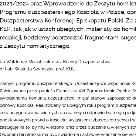
2023/2024 oraz Wprowadzenie do Zeszytu homilety
Programu duszpasterskiego Kościoła w Polsce, o
Duszpasterstwa Konferencji Episkopatu Polski. Za
KEP, tak jak w latach ubiegłych, materiały do homi
redakcji, będziemy poprzedzać fragmentami suge
z Zeszytu homiletycznego.
bp Waldemar Musioł, sekretarz Komisji Duszpasterstwa
dr hab. Wioletta Szymczak, prof. KUL
Zamysł programu duszpasterskiego „Uczestniczę we wspólnocie Ko
Zainicjowane przez papieża Franciszka XVI Zgromadzenie Ogólne S
synodalnemu: komunia, uczestnictwo i misja” stanowi zaproszenie do 
odnowy Kościoła. Realizowany w ubiegłym roku program duszpaster
celu przygotowanie wiernych do realnego i odpowiedzialnego podjęc
podstawowych prawd o Kościele, wyjaśnienie zbawczego sensu i wart
zasługuje na to, by mu wierzono, oraz przez budzenie u wiernych 
Owocem tej refleksji ma być świadome i aktywne włączenie się ws