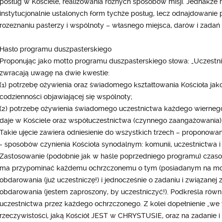
posług w Kościele, realizowania różnych sposobów misji. Jednakże
instytucjonalnie ustalonych form tychże posług, lecz odnajdowanie 
rozeznaniu pasterzy i wspólnoty – własnego miejsca, darów i zadań 
Hasło programu duszpasterskiego
Proponując jako motto programu duszpasterskiego słowa: „Uczestni
zwracają uwagę na dwie kwestie:
(1) potrzebę ożywienia oraz świadomego kształtowania Kościoła jako
codzienności objawiającej się wspólnoty;
(2) potrzebę ożywienia świadomego uczestnictwa każdego wierneg
daje w Kościele oraz współuczestnictwa (czynnego zaangażowania) w 
Takie ujęcie zawiera odniesienie do wszystkich trzech – proponow
- sposobów czynienia Kościoła synodalnym: komunii, uczestnictwa i m
Zastosowanie (podobnie jak w haśle poprzedniego programu) czasow
ma przypominać każdemu ochrzczonemu o tym (posiadanym na moc
obdarowania (już uczestniczę!) i jednocześnie o zadaniu i związanej 
obdarowania (jestem zaproszony, by uczestniczyć!). Podkreśla równ
uczestnictwa przez każdego ochrzczonego. Z kolei dopełnienie „we
rzeczywistości, jaką Kościół JEST w CHRYSTUSIE, oraz na zadanie