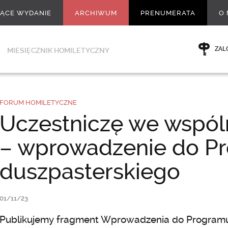
ŻĄCE WYDANIE
ARCHIWUM
PRENUMERATA
O 
ZAL
MIESIĘCZNIK HOMILETYCZNY
FORUM HOMILETYCZNE
Uczestniczę we wspól
– wprowadzenie do P
duszpasterskiego
01/11/23
Publikujemy fragment Wprowadzenia do Programu