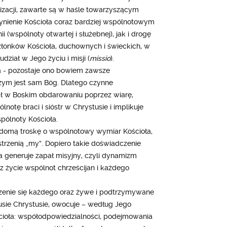
izacji, zawarte są w haśle towarzyszącym
ynienie Kościoła coraz bardziej wspólnotowym
 (wspólnoty otwartej i służebnej), jak i drogę
członków Kościoła, duchownych i świeckich, w
udział w Jego życiu i misji (
missio
).
a - pozostaje ono bowiem zawsze
ym jest sam Bóg. Dlatego czynne
ał w Boskim obdarowaniu poprzez wiarę,
otę braci i sióstr w Chrystusie i implikuje
spólnoty Kościoła.
adomą troskę o wspólnotowy wymiar Kościoła,
trzenią „my”. Dopiero takie doświadczenie
a generuje zapał misyjny, czyli dynamizm
z życie wspólnot chrześcijan i każdego
czenie się każdego oraz żywe i podtrzymywane
usie Chrystusie, owocuje – według Jego
ścioła: współodpowiedzialności, podejmowania