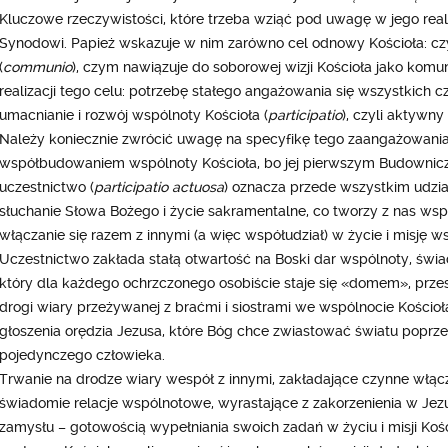
Kluczowe rzeczywistości, które trzeba wziąć pod uwagę w jego real
Synodowi. Papież wskazuje w nim zarówno cel odnowy Kościoła: cz
(
communio
), czym nawiązuje do soborowej wizji Kościoła jako komunii
realizacji tego celu: potrzebę stałego angażowania się wszystkich 
umacnianie i rozwój wspólnoty Kościoła (
participatio
), czyli aktywny 
Należy koniecznie zwrócić uwagę na specyfikę tego zaangażowani
współbudowaniem wspólnoty Kościoła, bo jej pierwszym Budownicz
uczestnictwo (
participatio actuosa
) oznacza przede wszystkim udzi
słuchanie Słowa Bożego i życie sakramentalne, co tworzy z nas wspóln
włączanie się razem z innymi (a więc współudział) w życie i misję w
Uczestnictwo zakłada stałą otwartość na Boski dar wspólnoty, świ
który dla każdego ochrzczonego osobiście staje się «domem», przes
drogi wiary przeżywanej z braćmi i siostrami we wspólnocie Kościoł
głoszenia orędzia Jezusa, które Bóg chce zwiastować światu poprze
pojedynczego człowieka.
Trwanie na drodze wiary wespół z innymi, zakładające czynne włą
świadomie relacje wspólnotowe, wyrastające z zakorzenienia w Jez
zamysłu – gotowością wypełniania swoich zadań w życiu i misji Ko