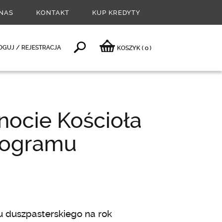
NAS
KONTAKT
KUP KREDYTY
0
OGUJ / REJESTRACJA
KOSZYK
(
)
nocie Kościoła
rogramu
 duszpasterskiego na rok