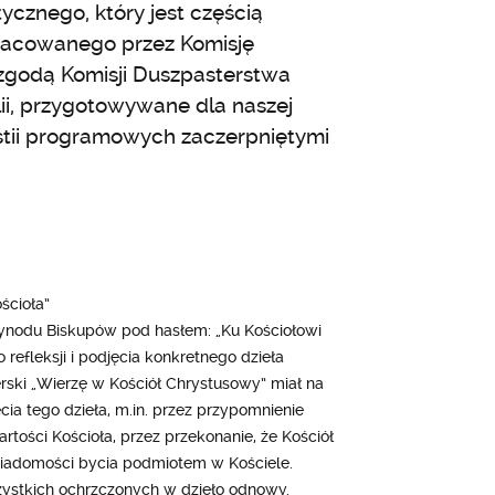
cznego, który jest częścią
pracowanego przez Komisję
 zgodą Komisji Duszpasterstwa
lii, przygotowywane dla naszej
stii programowych zaczerpniętymi
ścioła”
ynodu Biskupów pod hasłem: „Ku Kościołowi
refleksji i podjęcia konkretnego dzieła
ski „Wierzę w Kościół Chrystusowy” miał na
ia tego dzieła, m.in. przez przypomnienie
ości Kościoła, przez przekonanie, że Kościół
świadomości bycia podmiotem w Kościele.
zystkich ochrzczonych w dzieło odnowy.