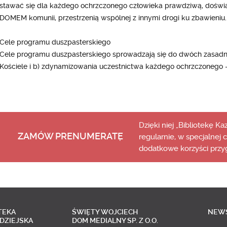
stawać się dla każdego ochrzczonego człowieka prawdziwą, doświadc
DOMEM komunii, przestrzenią wspólnej z innymi drogi ku zbawieniu.
Cele programu duszpasterskiego
Cele programu duszpasterskiego sprowadzają się do dwóch zasadn
Kościele i b) zdynamizowania uczestnictwa każdego ochrzczonego –
Dzięki niej „Bibliotekę K
ZAMÓW PRENUMERATĘ
regularnie, w specjalnej 
dodatkowe korzyści przy
TEKA
ŚWIĘTY WOJCIECH
NEW
DZIEJSKA
DOM MEDIALNY SP. Z O.O.