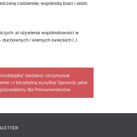
zaną codziennie, wspólnotą braci i sióstr,
iczych: a) ożywienia wspólnotowości w
 duchownych i wiernych świeckich (…).
aznodziejską” będziesz otrzymywał
cenie i z bezpłatną wysyłką! Sprawdź, jakie
gotowaliśmy dla Prenumeratorów.
SLETTER