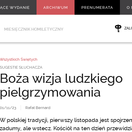
ŻĄCE WYDANIE
ARCHIWUM
PRENUMERATA
O 
ZAL
MIESIĘCZNIK HOMILETYCZNY
Wszystkich Świętych
SUGESTIE SŁUCHACZA
Boża wizja ludzkiego
pielgrzymowania
01/11/23
Rafał Bernard
W polskiej tradycji, pierwszy listopada jest spojrz
zadumy, ale wstecz. Kościół na ten dzień przewidzi