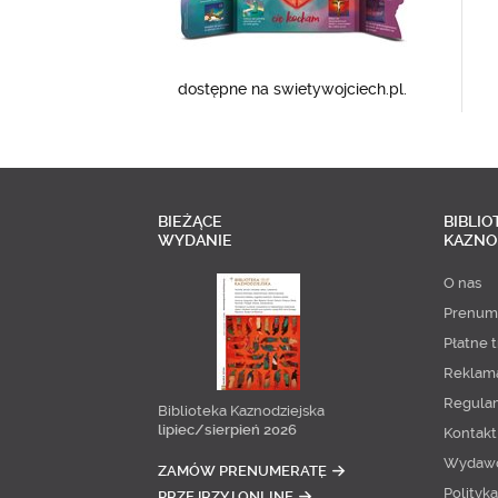
dostępne na swietywojciech.pl.
BIEŻĄCE
BIBLIO
WYDANIE
KAZNO
O nas
Prenum
Płatne t
Reklam
Regula
Biblioteka Kaznodziejska
lipiec/sierpień 2026
Kontakt
Wydaw
ZAMÓW PRENUMERATĘ
Polityk
PRZEJRZYJ ONLINE