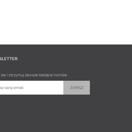
SLETTER
 się i otrzymuj zawsze bieżące homilie.