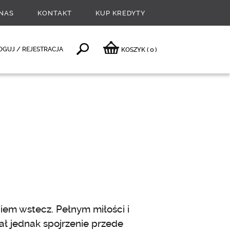
NAS
KONTAKT
KUP KREDYTY
0
OGUJ / REJESTRACJA
KOSZYK
(
)
eniem wstecz. Pełnym miłości i
ał jednak spojrzenie przede