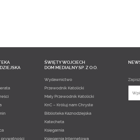
TEKA
ŚWIĘTY WOJCIECH
NEW
DZIEJSKA
DOM MEDIALNY SP. Z O.O.
Wydawnictwo
Zapisz
erata
Przewodnik Katolicki
reści
Mały Przewodnik Katolicki
a
KnC – Króluj nam Chryste
min
Biblioteka Kaznodziejska
Katecheta
ca
Księgarnia
a prywatności
Księgarnia Internetowa