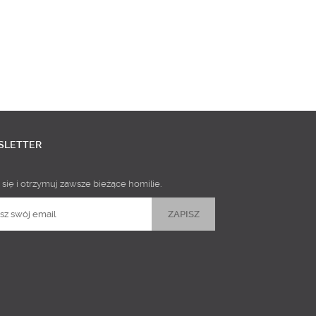
SLETTER
 się i otrzymuj zawsze bieżące homilie.