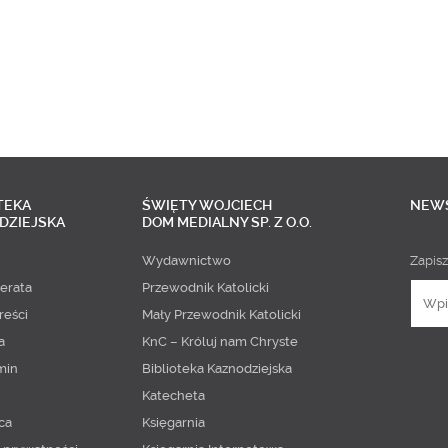
TEKA
ŚWIĘTY WOJCIECH
NEW
DZIEJSKA
DOM MEDIALNY SP. Z O.O.
Wydawnictwo
Zapisz
erata
Przewodnik Katolicki
reści
Mały Przewodnik Katolicki
a
KnC – Króluj nam Chryste
min
Biblioteka Kaznodziejska
Katecheta
ca
Księgarnia