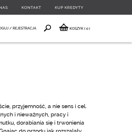
NAS
KONTAKT
KUP KREDYTY
0
OGUJ / REJESTRACJA
KOSZYK
(
)
cie, przyjemność, a nie sens i cel.
ych i nieważnych, pracy i
tku, dorabiania się i trwonienia
 Gnając do przodu jak rozszalały