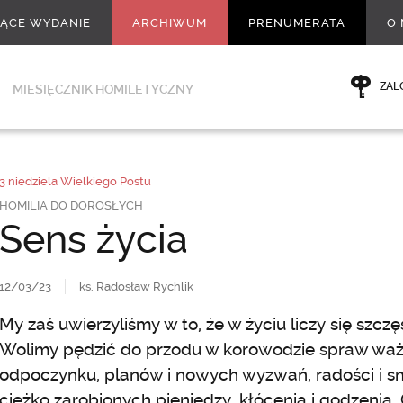
ŻĄCE WYDANIE
ARCHIWUM
PRENUMERATA
O 
ZAL
MIESIĘCZNIK HOMILETYCZNY
3 niedziela Wielkiego Postu
HOMILIA DO DOROSŁYCH
Sens życia
12/03/23
ks. Radosław Rychlik
My zaś uwierzyliśmy w to, że w życiu liczy się szczęś
Wolimy pędzić do przodu w korowodzie spraw ważn
odpoczynku, planów i nowych wyzwań, radości i smu
ciężko zarobionych pieniędzy, kłócenia i godzenia.