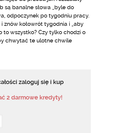
ób są banalne słowa „byle do
awa, odpoczynek po tygodniu pracy.
y i znów kołowrót tygodnia i „aby
 co to wszystko? Czy tylko chodzi o
aby chwytać te ulotne chwile
ałości zaloguj się i kup
mać 2 darmowe kredyty!