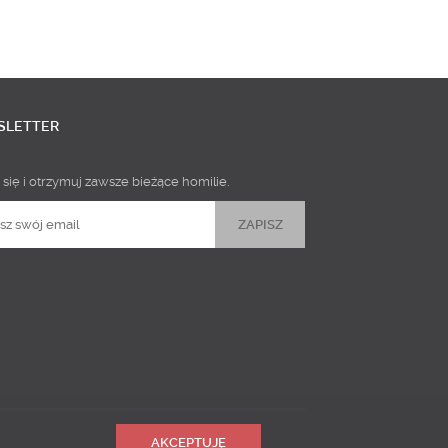
SLETTER
 się i otrzymuj zawsze bieżące homilie.
AKCEPTUJĘ