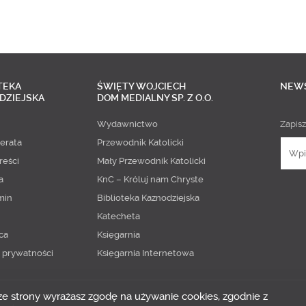
TEKA
ŚWIĘTY WOJCIECH
NEW
DZIEJSKA
DOM MEDIALNY SP. Z O.O.
Wydawnictwo
Zapisz
erata
Przewodnik Katolicki
reści
Mały Przewodnik Katolicki
a
KnC – Króluj nam Chryste
min
Biblioteka Kaznodziejska
Katecheta
ca
Księgarnia
a prywatności
Księgarnia Internetowa
 ze strony wyrażasz zgodę na używanie cookies, zgodnie z