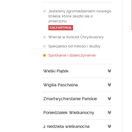
Jesteśmy zgromadzeniem nowego
Izraela, które zeszło się o
zmierzchu
CAŁY ARTYKUŁ
Wierzę w Kościół Chrystusowy
Specjaliści od miłości i służby
Spotkanie i dziękczynienie
Wielki Piątek
Wigilia Paschalna
Zmartwychwstanie Pańskie
Poniedziałek Wielkanocny
2 niedziela wielkanocna