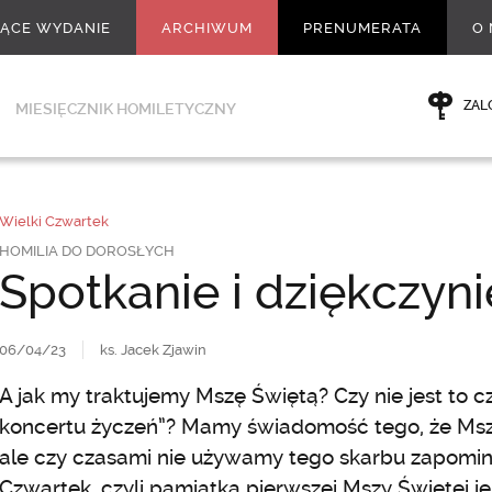
ŻĄCE WYDANIE
ARCHIWUM
PRENUMERATA
O 
ZAL
MIESIĘCZNIK HOMILETYCZNY
Wielki Czwartek
HOMILIA DO DOROSŁYCH
Spotkanie i dziękczyni
06/04/23
ks. Jacek Zjawin
A jak my traktujemy Mszę Świętą? Czy nie jest to 
koncertu życzeń”? Mamy świadomość tego, że Msza
ale czy czasami nie używamy tego skarbu zapomina
Czwartek, czyli pamiątka pierwszej Mszy Świętej