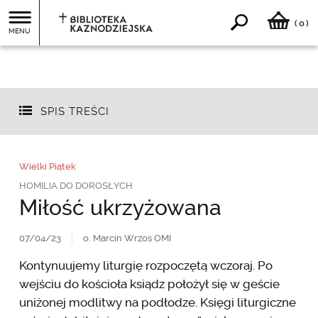
0
(
)
MENU
SPIS TREŚCI
Wielki Piątek
HOMILIA DO DOROSŁYCH
Miłość ukrzyżowana
07/04/23
o. Marcin Wrzos OMI
Kontynuujemy liturgię rozpoczętą wczoraj. Po
wejściu do kościoła ksiądz położył się w geście
uniżonej modlitwy na podłodze. Księgi liturgiczne