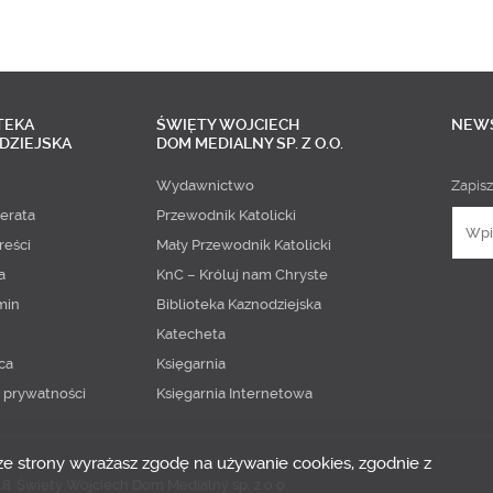
TEKA
ŚWIĘTY WOJCIECH
NEW
DZIEJSKA
DOM MEDIALNY SP. Z O.O.
Wydawnictwo
Zapisz
erata
Przewodnik Katolicki
reści
Mały Przewodnik Katolicki
a
KnC – Króluj nam Chryste
min
Biblioteka Kaznodziejska
Katecheta
ca
Księgarnia
a prywatności
Księgarnia Internetowa
 ze strony wyrażasz zgodę na używanie cookies, zgodnie z
18
Święty Wojciech Dom Medialny sp. z o.o.