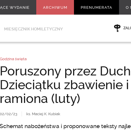
ŻĄCE WYDANIE
ARCHIWUM
PRENUMERATA
O 
ZAL
MIESIĘCZNIK HOMILETYCZNY
Godzina święta
Poruszony przez Ducha
Dzieciątku zbawienie i
ramiona (luty)
02/02/23
ks. Maciej K. Kubiak
Schemat nabożeństwa i proponowane teksty najlep