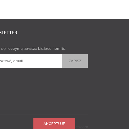
SLETTER
 się i otrzymuj zawsze bieżące homilie.
AKCEPTUJĘ
Realizacja
Predictes.com