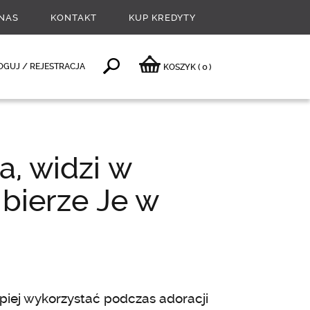
NAS
KONTAKT
KUP KREDYTY
0
OGUJ / REJESTRACJA
KOSZYK
(
)
, widzi w
 bierze Je w
iej wykorzystać podczas adoracji