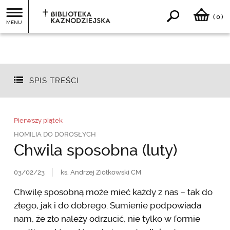
0
(
)
MENU
SPIS TREŚCI
Pierwszy piątek
HOMILIA DO DOROSŁYCH
Chwila sposobna (luty)
03/02/23
ks. Andrzej Ziółkowski CM
Chwilę sposobną może mieć każdy z nas – tak do
złego, jak i do dobrego. Sumienie podpowiada
nam, że zło należy odrzucić, nie tylko w formie