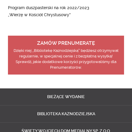
Program duszpasterski na rok 2022/2023
„Wierzę w Kościół Chrystusowy”
ZAMÓW PRENUMERATĘ
Dzięki niej „Bibliotekę Kaznodziejską” będziesz otrzymywał
regularnie, w specjalnej cenie i z bezpłatną wysyłką!
Sprawdź, jakie dodatkowe korzyści przygotowaliśmy dla
Prenumeratorów.
BIEŻĄCE
WYDANIE
BIBLIOTEKA
KAZNODZIEJSKA
ŚWIĘTY WOJCIECH
DOM MEDIALNY SP. Z O.O.