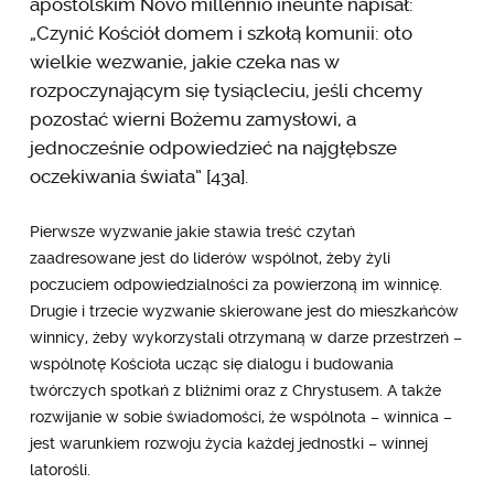
apostolskim Novo millennio ineunte napisał:
„Czynić Kościół domem i szkołą komunii: oto
wielkie wezwanie, jakie czeka nas w
rozpoczynającym się tysiącleciu, jeśli chcemy
pozostać wierni Bożemu zamysłowi, a
jednocześnie odpowiedzieć na najgłębsze
oczekiwania świata” [43a].
Pierwsze wyzwanie jakie stawia treść czytań
zaadresowane jest do liderów wspólnot, żeby żyli
poczuciem odpowiedzialności za powierzoną im winnicę.
Drugie i trzecie wyzwanie skierowane jest do mieszkańców
winnicy, żeby wykorzystali otrzymaną w darze przestrzeń –
wspólnotę Kościoła ucząc się dialogu i budowania
twórczych spotkań z bliźnimi oraz z Chrystusem. A także
rozwijanie w sobie świadomości, że wspólnota – winnica –
jest warunkiem rozwoju życia każdej jednostki – winnej
latorośli.