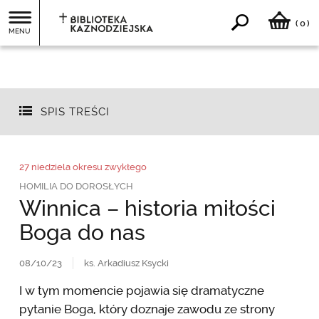
0
(
)
MENU
SPIS TREŚCI
27 niedziela okresu zwykłego
HOMILIA DO DOROSŁYCH
Winnica – historia miłości
Boga do nas
08/10/23
ks. Arkadiusz Ksycki
I w tym momencie pojawia się dramatyczne
pytanie Boga, który doznaje zawodu ze strony