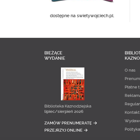
dostępne na swietywojciech.pl.
BIEŻĄCE
BIBLIO
WYDANIE
KAZNO
O nas
Prenum
Płatne t
Reklam
Regula
Biblioteka Kaznodziejska
lipiec/sierpień 2026
Kontakt
Wydaw
ZAMÓW PRENUMERATĘ
Polityk
PRZEJRZYJ ONLINE