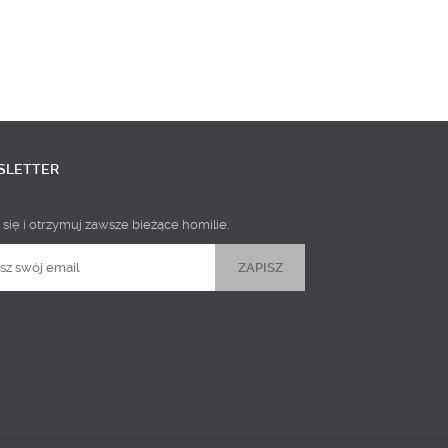
SLETTER
 się i otrzymuj zawsze bieżące homilie.