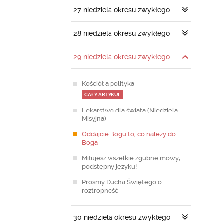
27 niedziela okresu zwykłego
28 niedziela okresu zwykłego
29 niedziela okresu zwykłego
Kościół a polityka
CAŁY ARTYKUŁ
Lekarstwo dla świata (Niedziela
Misyjna)
Oddajcie Bogu to, co należy do
Boga
Miłujesz wszelkie zgubne mowy,
podstępny języku!
Prośmy Ducha Świętego o
roztropność
30 niedziela okresu zwykłego