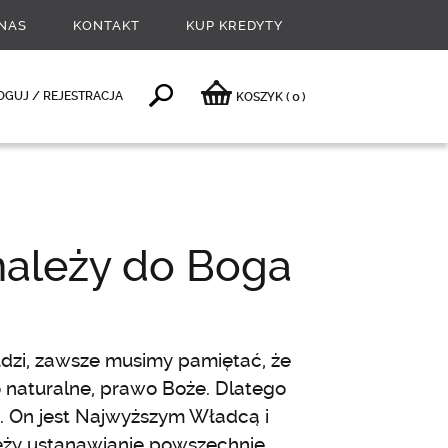
NAS
KONTAKT
KUP KREDYTY
0
OGUJ / REJESTRACJA
KOSZYK
(
)
należy do Boga
dzi, zawsze musimy pamiętać, że
 naturalne, prawo Boże. Dlatego
”. On jest Najwyższym Władcą i
eży ustanawianie powszechnie