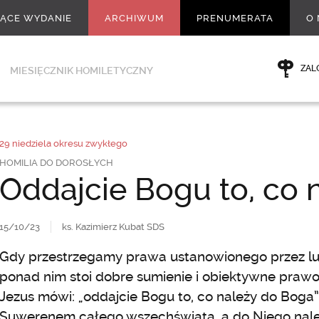
ŻĄCE WYDANIE
ARCHIWUM
PRENUMERATA
O 
ZAL
MIESIĘCZNIK HOMILETYCZNY
29 niedziela okresu zwykłego
HOMILIA DO DOROSŁYCH
Oddajcie Bogu to, co 
15/10/23
ks. Kazimierz Kubat SDS
Gdy przestrzegamy prawa ustanowionego przez lu
ponad nim stoi dobre sumienie i obiektywne prawo
Jezus mówi: „oddajcie Bogu to, co należy do Boga
Suwerenem całego wszechświata, a do Niego nal