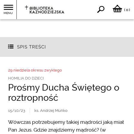
0
(
)
MENU
SPIS TREŚCI
29 niedziela okresu zwykłego
HOMILIA DO DZIECI
Prośmy Ducha Świętego o
roztropność
15/10/23
ks. Andrzej Muńko
Wówczas potrzebujemy takiej mądrości jaką miał
Pan Jezus. Gdzie znajdziemy mądrość? (w