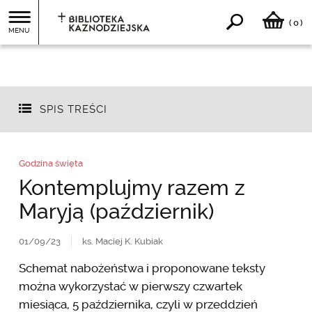
0
(
)
MENU
SPIS TREŚCI
Godzina święta
Kontemplujmy razem z
Maryją (październik)
01/09/23
ks. Maciej K. Kubiak
Schemat nabożeństwa i proponowane teksty
można wykorzystać w pierwszy czwartek
miesiąca, 5 października, czyli w przeddzień