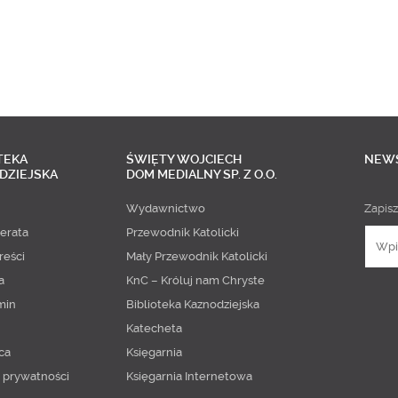
TEKA
ŚWIĘTY WOJCIECH
NEW
DZIEJSKA
DOM MEDIALNY SP. Z O.O.
Wydawnictwo
Zapisz
erata
Przewodnik Katolicki
reści
Mały Przewodnik Katolicki
a
KnC – Króluj nam Chryste
min
Biblioteka Kaznodziejska
Katecheta
ca
Księgarnia
a prywatności
Księgarnia Internetowa