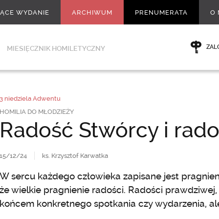
ŻĄCE WYDANIE
ARCHIWUM
PRENUMERATA
O 
ZAL
MIESIĘCZNIK HOMILETYCZNY
3 niedziela Adwentu
HOMILIA DO MŁODZIEŻY
Radość Stwórcy i rado
15/12/24
ks. Krzysztof Karwatka
W sercu każdego człowieka zapisane jest pragnien
że wielkie pragnienie radości. Radości prawdziwej, 
końcem konkretnego spotkania czy wydarzenia, ale 