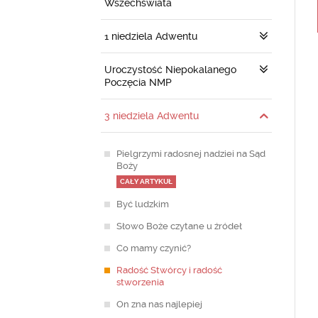
Wszechświata
1 niedziela Adwentu
Uroczystość Niepokalanego
Poczęcia NMP
3 niedziela Adwentu
Pielgrzymi radosnej nadziei na Sąd
Boży
CAŁY ARTYKUŁ
Być ludzkim
Słowo Boże czytane u źródeł
Co mamy czynić?
Radość Stwórcy i radość
stworzenia
On zna nas najlepiej