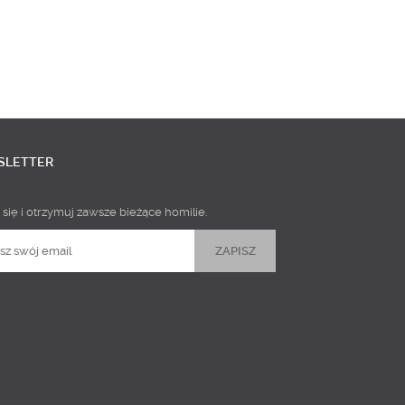
SLETTER
 się i otrzymuj zawsze bieżące homilie.