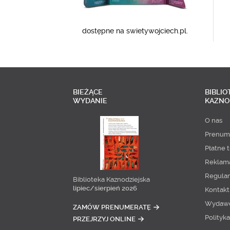
dostępne na swietywojciech.pl.
BIEŻĄCE
BIBLIO
WYDANIE
KAZNO
O nas
Prenum
Płatne t
Reklam
Regula
Biblioteka Kaznodziejska
lipiec/sierpień 2026
Kontakt
Wydaw
ZAMÓW PRENUMERATĘ
Polityk
PRZEJRZYJ ONLINE