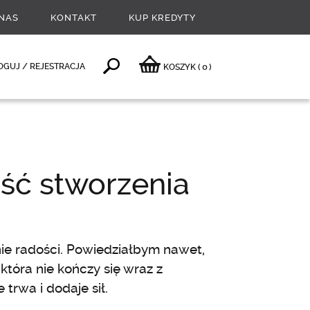
NAS
KONTAKT
KUP KREDYTY
0
OGUJ / REJESTRACJA
KOSZYK
(
)
ść stworzenia
ie radości. Powiedziałbym nawet,
która nie kończy się wraz z
trwa i dodaje sił.