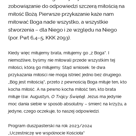
zobowiązanie do odpowiedzi szczerą miłością na
miłość Bożą. Pierwsze przykazanie każe nam
miłować Boga nade wszystko, a wszystkie
stworzenia – dla Niego i ze względu na Niego
(por. Pwt 6,4–5; KKK 2093).
Kiedy więc miłujemy brata, miłujemy go „z Boga”. I
niemożliwe, byśmy nie miłowali przede wszystkim tej
miłości, którą go miłujemy. Stąd wniosek: te dwa
przykazania miłości nie mogą istnieć jedno bez drugiego.
„Bóg jest miłością”, przeto z pewnością Boga miłuje ten, kto
kocha miłość. A na pewno kocha miłość ten, kto brata
miłuje (św. Augustyn,
O Trójcy Świętej
). Jezus ma jedynie
moc dania siebie w sposób absolutny – śmierć na krzyżu, a
jedyne, czego oczekuje, to naszej odpowiedzi.
Program duszpasterski na rok 2023/2024
„Uczestniczę we wspólnocie Kościoła”