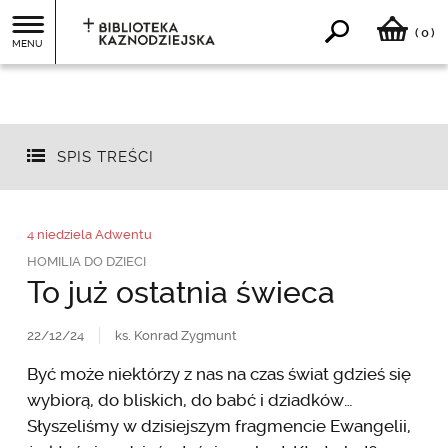
0
(
)
MENU
SPIS TREŚCI
4 niedziela Adwentu
HOMILIA DO DZIECI
To już ostatnia świeca
22/12/24
ks. Konrad Zygmunt
Być może niektórzy z nas na czas świat gdzieś się
wybiorą, do bliskich, do babć i dziadków…
Słyszeliśmy w dzisiejszym fragmencie Ewangelii,