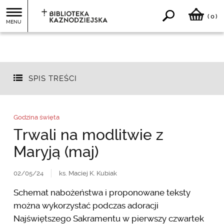
0
(
)
MENU
SPIS TREŚCI
Godzina święta
Trwali na modlitwie z
Maryją (maj)
02/05/24
ks. Maciej K. Kubiak
Schemat nabożeństwa i proponowane teksty
można wykorzystać podczas adoracji
Najświętszego Sakramentu w pierwszy czwartek