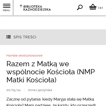
0
(
)
MENU
SPIS TREŚCI
Homilie okolicznościowe
Razem z Matką we
wspólnocie Kościoła (NMP
Matki Kościoła)
20/05/24
Anna Lipczyńska
Zacznę od pytania: kiedy Maryja stała się Matką
Kościoła? Mam nadzieję, że każdy, kto przeszedł