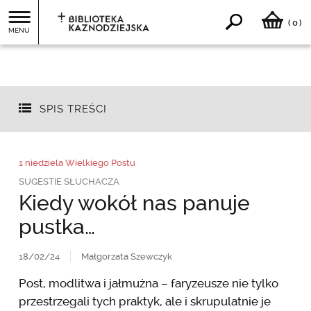
0
(
)
MENU
SPIS TREŚCI
1 niedziela Wielkiego Postu
SUGESTIE SŁUCHACZA
Kiedy wokół nas panuje
pustka…
18/02/24
Małgorzata Szewczyk
Post, modlitwa i jałmużna – faryzeusze nie tylko
przestrzegali tych praktyk, ale i skrupulatnie je