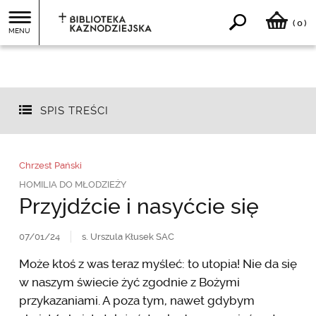
0
(
)
MENU
SPIS TREŚCI
Chrzest Pański
HOMILIA DO MŁODZIEŻY
Przyjdźcie i nasyćcie się
07/01/24
s. Urszula Kłusek SAC
Może ktoś z was teraz myśleć: to utopia! Nie da się
w naszym świecie żyć zgodnie z Bożymi
przykazaniami. A poza tym, nawet gdybym