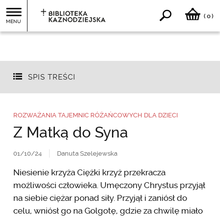
0
(
)
MENU
SPIS TREŚCI
ROZWAŻANIA TAJEMNIC RÓŻAŃCOWYCH DLA DZIECI
Z Matką do Syna
01/10/24
Danuta Szelejewska
Niesienie krzyża Ciężki krzyż przekracza
możliwości człowieka. Umęczony Chrystus przyjął
na siebie ciężar ponad siły. Przyjął i zaniósł do
celu, wniósł go na Golgotę, gdzie za chwilę miało