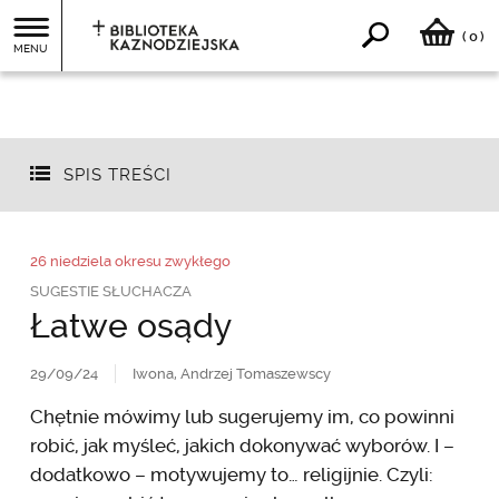
0
(
)
MENU
SPIS TREŚCI
26 niedziela okresu zwykłego
SUGESTIE SŁUCHACZA
Łatwe osądy
29/09/24
Iwona, Andrzej Tomaszewscy
Chętnie mówimy lub sugerujemy im, co powinni
robić, jak myśleć, jakich dokonywać wyborów. I –
dodatkowo – motywujemy to… religijnie. Czyli: