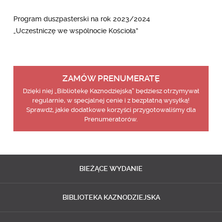
Program duszpasterski na rok 2023/2024
„Uczestniczę we wspólnocie Kościoła”
ZAMÓW PRENUMERATĘ
Dzięki niej „Bibliotekę Kaznodziejską” będziesz otrzymywał
regularnie, w specjalnej cenie i z bezpłatną wysyłką!
Sprawdź, jakie dodatkowe korzyści przygotowaliśmy dla
Prenumeratorów.
BIEŻĄCE
WYDANIE
BIBLIOTEKA
KAZNODZIEJSKA