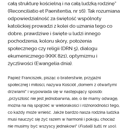
całą strukturę kościelną i na całą ludzką rodzinę”
(Reconciliatio et Paenitentia, nr 16). Tak rozumiana
odpowiedzialność za świętość wspólnoty
katolickiej prowadzi z kolei do uznania tego co
dobre, prawdziwe i święte u ludzi innego
pochodzenia, koloru skóry, położenia
społecznego czy religii (DRN 5), dialogu
ekumenicznego (KKK 821), optymizmu i
życzliwości (Ewangelia dnia).
Papież Franciszek, pisząc o braterstwie, przyjaźni
społecznej i miłości, nazywa Kościół „domem z otwartymi
drzwiami” i wypowiada się w następujący sposób:
„przyszłość nie jest jednobarwna, ale, o ile mamy odwagę,
można na nią spojrzeć w wielorakości i różnorodności tego,
co każdy może wnieść. Jakże bardzo nasza rodzina ludzka
musi nauczyć się żyć razem w harmonii i pokoju, chociaż
nie musimy być wszyscy jednakowi” (
Fratelli tutti
, nr 100).