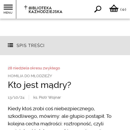
0
(
)
MENU
SPIS TREŚCI
28 niedziela okresu zwykłego
HOMILIA DO MŁODZIEŻY
Kto jest mądry?
13/10/24
ks. Piotr Wojnar
Kiedy ktoś zrobi coś niebezpiecznego,
szkodliwego, mówimy: ale głupio postąpił. To
kolejna cecha mądrości: roztropność, czyli