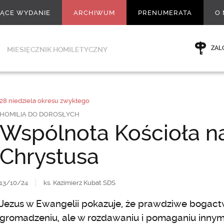
ŻĄCE WYDANIE
ARCHIWUM
PRENUMERATA
O 
ZAL
MIESIĘCZNIK HOMILETYCZNY
28 niedziela okresu zwykłego
HOMILIA DO DOROSŁYCH
Wspólnota Kościoła n
Chrystusa
13/10/24
ks. Kazimierz Kubat SDS
Jezus w Ewangelii pokazuje, że prawdziwe bogactwo
gromadzeniu, ale w rozdawaniu i pomaganiu innym.