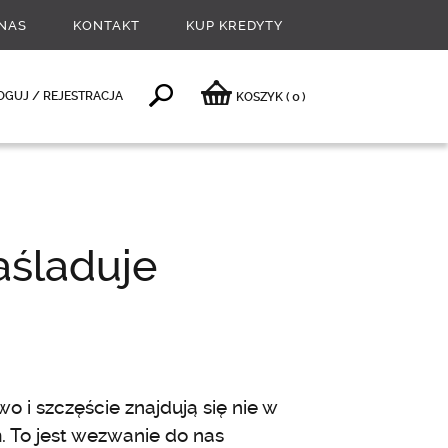
NAS
KONTAKT
KUP KREDYTY
0
OGUJ / REJESTRACJA
KOSZYK
(
)
aśladuje
 i szczęście znajdują się nie w
 To jest wezwanie do nas