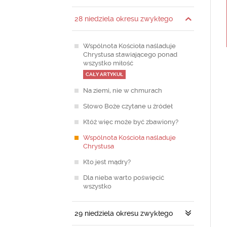
28 niedziela okresu zwykłego
Wspólnota Kościoła naśladuje
Chrystusa stawiającego ponad
wszystko miłość
CAŁY ARTYKUŁ
Na ziemi, nie w chmurach
Słowo Boże czytane u źródeł
Któż więc może być zbawiony?
Wspólnota Kościoła naśladuje
Chrystusa
Kto jest mądry?
Dla nieba warto poświęcić
wszystko
29 niedziela okresu zwykłego