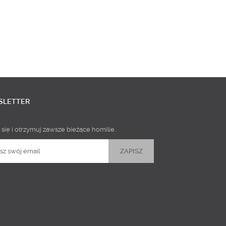
SLETTER
 się i otrzymuj zawsze bieżące homilie.