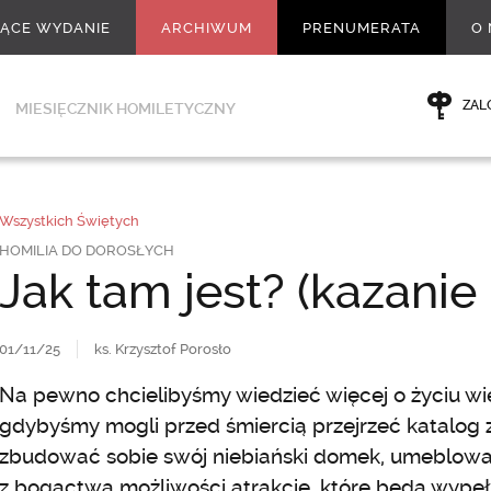
ŻĄCE WYDANIE
ARCHIWUM
PRENUMERATA
O 
ZAL
MIESIĘCZNIK HOMILETYCZNY
Wszystkich Świętych
HOMILIA DO DOROSŁYCH
Jak tam jest? (kazanie
01/11/25
ks. Krzysztof Porosło
Na pewno chcielibyśmy wiedzieć więcej o życiu wie
gdybyśmy mogli przed śmiercią przejrzeć katalog z
zbudować sobie swój niebiański domek, umeblować
z bogactwa możliwości atrakcje, które będą wypeł