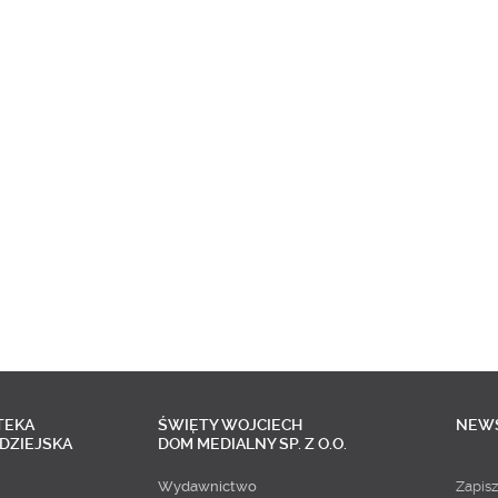
TEKA
ŚWIĘTY WOJCIECH
NEW
DZIEJSKA
DOM MEDIALNY SP. Z O.O.
Wydawnictwo
Zapisz