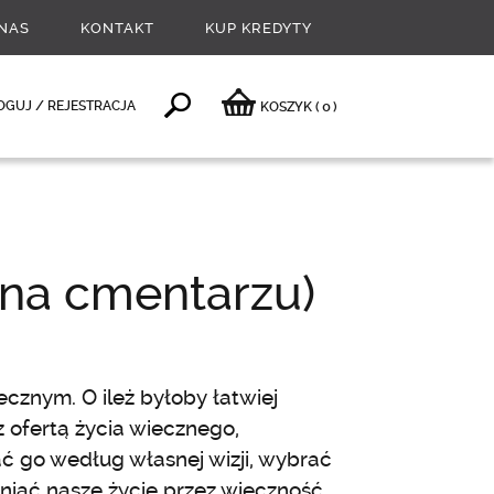
NAS
KONTAKT
KUP KREDYTY
0
OGUJ / REJESTRACJA
KOSZYK
(
)
 na cmentarzu)
cznym. O ileż byłoby łatwiej
 ofertą życia wiecznego,
 go według własnej wizji, wybrać
niać nasze życie przez wieczność.