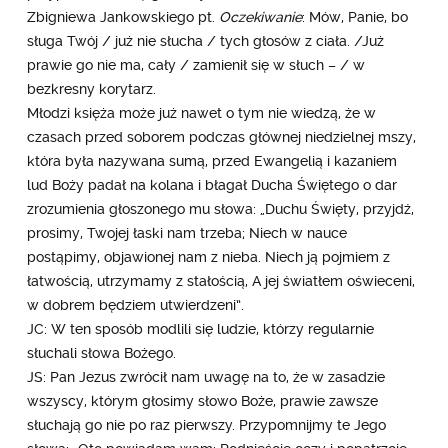
Zbigniewa Jankowskiego pt.
Oczekiwanie
: Mów, Panie, bo
sługa Twój / już nie słucha / tych głosów z ciała. /Już
prawie go nie ma, cały / zamienił się w słuch – / w
bezkresny korytarz.
Młodzi księża może już nawet o tym nie wiedzą, że w
czasach przed soborem podczas głównej niedzielnej mszy,
która była nazywana sumą, przed Ewangelią i kazaniem
lud Boży padał na kolana i błagał Ducha Świętego o dar
zrozumienia głoszonego mu słowa: „Duchu Święty, przyjdź,
prosimy, Twojej łaski nam trzeba; Niech w nauce
postąpimy, objawionej nam z nieba. Niech ją pojmiem z
łatwością, utrzymamy z stałością, A jej światłem oświeceni,
w dobrem będziem utwierdzeni”.
JC: W ten sposób modlili się ludzie, którzy regularnie
słuchali słowa Bożego.
JS: Pan Jezus zwrócił nam uwagę na to, że w zasadzie
wszyscy, którym głosimy słowo Boże, prawie zawsze
słuchają go nie po raz pierwszy. Przypomnijmy te Jego