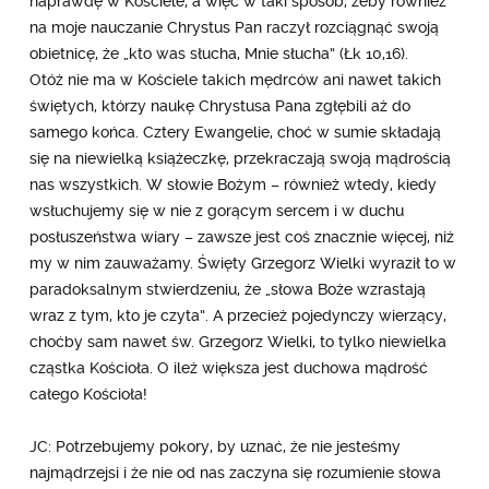
naprawdę w Kościele, a więc w taki sposób, żeby również
na moje nauczanie Chrystus Pan raczył rozciągnąć swoją
obietnicę, że „kto was słucha, Mnie słucha” (Łk 10,16).
Otóż nie ma w Kościele takich mędrców ani nawet takich
świętych, którzy naukę Chrystusa Pana zgłębili aż do
samego końca. Cztery Ewangelie, choć w sumie składają
się na niewielką książeczkę, przekraczają swoją mądrością
nas wszystkich. W słowie Bożym – również wtedy, kiedy
wsłuchujemy się w nie z gorącym sercem i w duchu
posłuszeństwa wiary – zawsze jest coś znacznie więcej, niż
my w nim zauważamy. Święty Grzegorz Wielki wyraził to w
paradoksalnym stwierdzeniu, że „słowa Boże wzrastają
wraz z tym, kto je czyta”. A przecież pojedynczy wierzący,
choćby sam nawet św. Grzegorz Wielki, to tylko niewielka
cząstka Kościoła. O ileż większa jest duchowa mądrość
całego Kościoła!
JC: Potrzebujemy pokory, by uznać, że nie jesteśmy
najmądrzejsi i że nie od nas zaczyna się rozumienie słowa