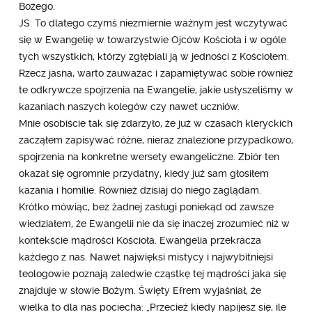
Bożego.
JS: To dlatego czymś niezmiernie ważnym jest wczytywać
się w Ewangelię w towarzystwie Ojców Kościoła i w ogóle
tych wszystkich, którzy zgłębiali ją w jedności z Kościołem.
Rzecz jasna, warto zauważać i zapamiętywać sobie również
te odkrywcze spojrzenia na Ewangelie, jakie usłyszeliśmy w
kazaniach naszych kolegów czy nawet uczniów.
Mnie osobiście tak się zdarzyło, że już w czasach kleryckich
zacząłem zapisywać różne, nieraz znalezione przypadkowo,
spojrzenia na konkretne wersety ewangeliczne. Zbiór ten
okazał się ogromnie przydatny, kiedy już sam głosiłem
kazania i homilie. Również dzisiaj do niego zaglądam.
Krótko mówiąc, bez żadnej zasługi poniekąd od zawsze
wiedziałem, że Ewangelii nie da się inaczej zrozumieć niż w
kontekście mądrości Kościoła. Ewangelia przekracza
każdego z nas. Nawet najwięksi mistycy i najwybitniejsi
teologowie poznają zaledwie cząstkę tej mądrości jaka się
znajduje w słowie Bożym. Święty Efrem wyjaśniał, że
wielka to dla nas pociecha: „Przecież kiedy napijesz się, ile