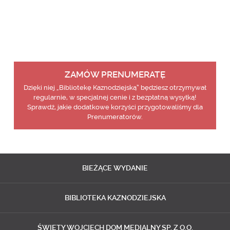
ZAMÓW PRENUMERATĘ
Dzięki niej „Bibliotekę Kaznodziejską” będziesz otrzymywał
regularnie, w specjalnej cenie i z bezpłatną wysyłką!
Sprawdź, jakie dodatkowe korzyści przygotowaliśmy dla
Prenumeratorów.
BIEŻĄCE
WYDANIE
BIBLIOTEKA
KAZNODZIEJSKA
ŚWIĘTY WOJCIECH
DOM MEDIALNY SP. Z O.O.