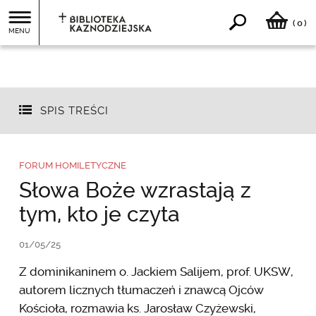
0
(
)
MENU
SPIS TREŚCI
FORUM HOMILETYCZNE
Słowa Boże wzrastają z
tym, kto je czyta
01/05/25
Z dominikaninem o. Jackiem Salijem, prof. UKSW,
autorem licznych tłumaczeń i znawcą Ojców
Kościoła, rozmawia ks. Jarosław Czyżewski,