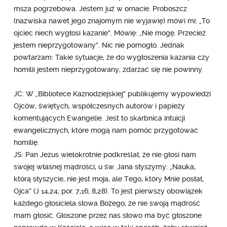
msza pogrzebowa. Jestem już w ornacie. Proboszcz
(nazwiska nawet jego znajomym nie wyjawię) mówi mi: „To
ojciec niech wygłosi kazanie”. Mówię: „Nie mogę. Przecież
jestem nieprzygotowany”. Nic nie pomogło. Jednak
powtarzam: Takie sytuacje, że do wygłoszenia kazania czy
homilii jestem nieprzygotowany, zdarzać się nie powinny.
JC: W „Bibliotece Kaznodziejskiej” publikujemy wypowiedzi
Ojców, świętych, współczesnych autorów i papieży
komentujących Ewangelie. Jest to skarbnica intuicji
ewangelicznych, które mogą nam pomóc przygotować
homilię.
JS: Pan Jezus wielokrotnie podkreślał, że nie głosi nam
swojej własnej mądrości, u św. Jana słyszymy: „Nauka,
którą słyszycie, nie jest moja, ale Tego, który Mnie posłał,
Ojca” (J 14,24; por. 7,16; 8,28). To jest pierwszy obowiązek
każdego głosiciela słowa Bożego, że nie swoją mądrość
mam głosić. Głoszone przez nas słowo ma być głoszone