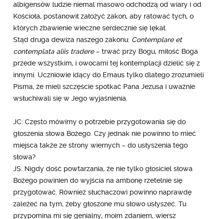
albigensów ludzie niemal masowo odchodzą od wiary i od
Kościoła, postanowił założyć zakon, aby ratować tych, o
których zbawienie wieczne serdecznie się lękał.
Stąd druga dewiza naszego zakonu:
Contemplare et
contemplata aliis tradere
– trwać przy Bogu, miłość Boga
przede wszystkim, i owocami tej kontemplacji dzielić się z
innymi. Uczniowie idący do Emaus tylko dlatego zrozumieli
Pisma, że mieli szczęście spotkać Pana Jezusa i uważnie
wsłuchiwali się w Jego wyjaśnienia.
JC: Często mówimy o potrzebie przygotowania się do
głoszenia słowa Bożego. Czy jednak nie powinno to mieć
miejsca także ze strony wiernych – do usłyszenia tego
słowa?
JS: Nigdy dość powtarzania, że nie tylko głosiciel słowa
Bożego powinien do wyjścia na ambonę rzetelnie się
przygotować. Również słuchaczowi powinno naprawdę
zależeć na tym, żeby głoszone mu słowo usłyszeć. Tu
przypomina mi się genialny, moim zdaniem, wiersz