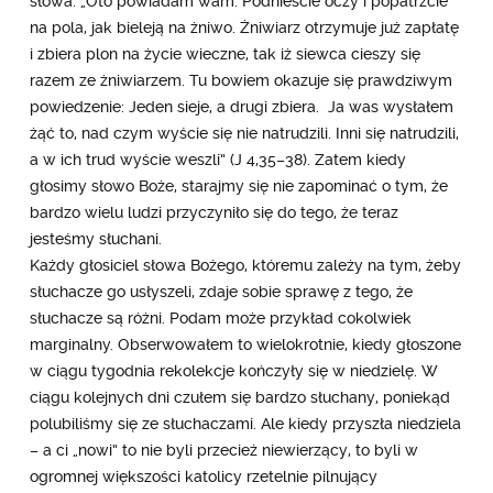
słowa: „Oto powiadam wam: Podnieście oczy i popatrzcie
na pola, jak bieleją na żniwo. Żniwiarz otrzymuje już zapłatę
i zbiera plon na życie wieczne, tak iż siewca cieszy się
razem ze żniwiarzem.
Tu bowiem okazuje się prawdziwym
powiedzenie: Jeden sieje, a drugi zbiera.
Ja was wysłałem
żąć to, nad czym wyście się nie natrudzili. Inni się natrudzili,
a w ich trud wyście weszli” (J 4,35–38). Zatem kiedy
głosimy słowo Boże, starajmy się nie zapominać o tym, że
bardzo wielu ludzi przyczyniło się do tego, że teraz
jesteśmy słuchani.
Każdy głosiciel słowa Bożego, któremu zależy na tym, żeby
słuchacze go usłyszeli, zdaje sobie sprawę z tego, że
słuchacze są różni. Podam może przykład cokolwiek
marginalny. Obserwowałem to wielokrotnie, kiedy głoszone
w ciągu tygodnia rekolekcje kończyły się w niedzielę. W
ciągu kolejnych dni czułem się bardzo słuchany, poniekąd
polubiliśmy się ze słuchaczami. Ale kiedy przyszła niedziela
– a ci „nowi” to nie byli przecież niewierzący, to byli w
ogromnej większości katolicy rzetelnie pilnujący