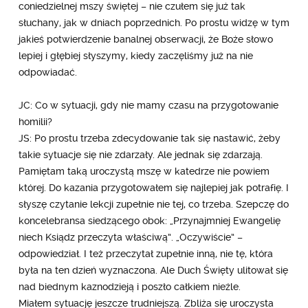
coniedzielnej mszy świętej – nie czułem się już tak
słuchany, jak w dniach poprzednich. Po prostu widzę w tym
jakieś potwierdzenie banalnej obserwacji, że Boże słowo
lepiej i głębiej słyszymy, kiedy zaczęliśmy już na nie
odpowiadać.
JC: Co w sytuacji, gdy nie mamy czasu na przygotowanie
homilii?
JS: Po prostu trzeba zdecydowanie tak się nastawić, żeby
takie sytuacje się nie zdarzały. Ale jednak się zdarzają.
Pamiętam taką uroczystą mszę w katedrze nie powiem
której. Do kazania przygotowałem się najlepiej jak potrafię. I
słyszę czytanie lekcji zupełnie nie tej, co trzeba. Szepczę do
koncelebransa siedzącego obok: „Przynajmniej Ewangelię
niech Ksiądz przeczyta właściwą”. „Oczywiście” –
odpowiedział. I też przeczytał zupełnie inną, nie tę, która
była na ten dzień wyznaczona. Ale Duch Święty ulitował się
nad biednym kaznodzieją i poszło całkiem nieźle.
Miałem sytuację jeszcze trudniejszą. Zbliża się uroczysta