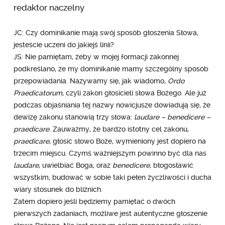
redaktor naczelny
JC: Czy dominikanie mają swój sposób głoszenia Słowa,
jesteście uczeni do jakiejś linii?
JS: Nie pamiętam, żeby w mojej formacji zakonnej
podkreślano, że my dominikanie mamy szczególny sposób
przepowiadania. Nazywamy się, jak wiadomo,
Ordo
Praedicatorum
, czyli zakon głosicieli słowa Bożego. Ale już
podczas objaśniania tej nazwy nowicjusze dowiadują się, że
dewizę zakonu stanowią trzy słowa:
laudare – benedicere –
praedicare
. Zauważmy, że bardzo istotny cel zakonu,
praedicare
, głosić słowo Boże, wymieniony jest dopiero na
trzecim miejscu. Czymś ważniejszym powinno być dla nas
laudare
, uwielbiać Boga, oraz
benedicere
, błogosławić
wszystkim, budować w sobie taki pełen życzliwości i ducha
wiary stosunek do bliźnich.
Zatem dopiero jeśli będziemy pamiętać o dwóch
pierwszych zadaniach, możliwe jest autentyczne głoszenie