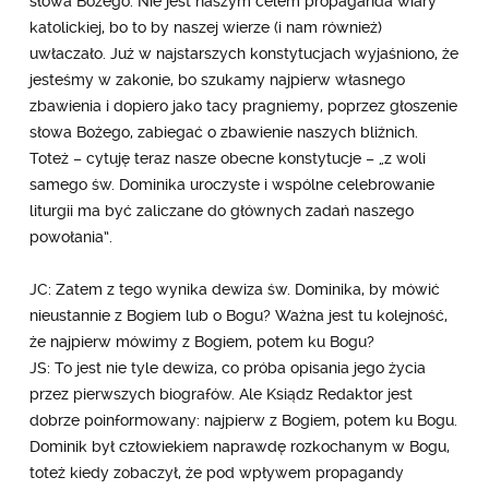
słowa Bożego. Nie jest naszym celem propaganda wiary
katolickiej, bo to by naszej wierze (i nam również)
uwłaczało. Już w najstarszych konstytucjach wyjaśniono, że
jesteśmy w zakonie, bo szukamy najpierw własnego
zbawienia i dopiero jako tacy pragniemy, poprzez głoszenie
słowa Bożego, zabiegać o zbawienie naszych bliźnich.
Toteż – cytuję teraz nasze obecne konstytucje – „z woli
samego św. Dominika uroczyste i wspólne celebrowanie
liturgii ma być zaliczane do głównych zadań naszego
powołania”.
JC: Zatem z tego wynika dewiza św. Dominika, by mówić
nieustannie z Bogiem lub o Bogu? Ważna jest tu kolejność,
że najpierw mówimy z Bogiem, potem ku Bogu?
JS: To jest nie tyle dewiza, co próba opisania jego życia
przez pierwszych biografów. Ale Ksiądz Redaktor jest
dobrze poinformowany: najpierw z Bogiem, potem ku Bogu.
Dominik był człowiekiem naprawdę rozkochanym w Bogu,
toteż kiedy zobaczył, że pod wpływem propagandy