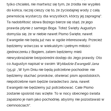
tylko chciałeś, nie martwisz się tym, że źródła nie wypiłeś
do końca; raczej cieszy cię to, że życiodajnej wody z całą
pewnością wystarczy dla wszystkich, którzy jej zapragną”.
Ta nadobfitość słowa Bożego bierze się stąd, że jego
prawda płynie z samego Boga. Toteż Święty Augustyn
domyśla się, że w niebie nawet Pismo Święte, nawet
Ewangelie nie będą już nas w ogóle interesowały. Przecież
będziemy wówczas w wiekuistym i pełnym miłości
zjednoczeniu z Bogiem, zatem będziemy mieli
niewyobrażalnie bezpośredni dostęp do Jego prawdy. Oto
co Augustyn napisał w swoim
Wykładzie Ewangelii Jana
(35,9): „W tym Dniu nie będą potrzebne pochodnie: nie
będziemy słuchać proroków, otwierać pism apostolskich,
niepotrzebne nam będzie świadectwo Jana, nawet
Ewangelii nie będziemy już potrzebować. Całe Pismo
zostanie spośród nas wzięte. To w nocy obecnego świata
zapalono je nam jako pochodnię, abyśmy nie pozostawali w
ciemnościach”.