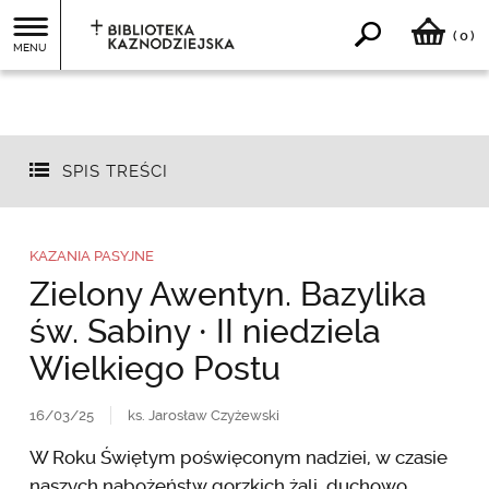
0
(
)
MENU
SPIS TREŚCI
KAZANIA PASYJNE
Zielony Awentyn. Bazylika
św. Sabiny ∙ II niedziela
Wielkiego Postu
16/03/25
ks. Jarosław Czyżewski
W Roku Świętym poświęconym nadziei, w czasie
naszych nabożeństw gorzkich żali, duchowo