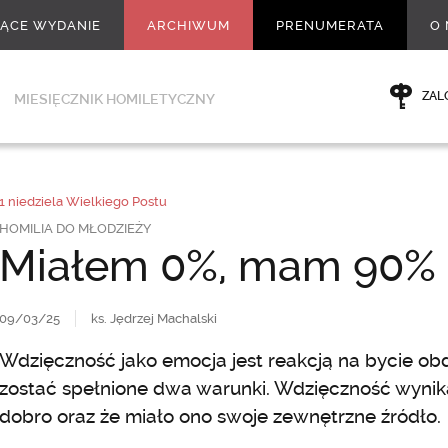
ŻĄCE WYDANIE
ARCHIWUM
PRENUMERATA
O 
ZAL
MIESIĘCZNIK HOMILETYCZNY
1 niedziela Wielkiego Postu
HOMILIA DO MŁODZIEŻY
Miałem 0%, mam 90%
09/03/25
ks. Jędrzej Machalski
Wdzięczność jako emocja jest reakcją na bycie o
zostać spełnione dwa warunki. Wdzięczność wynik
dobro oraz że miało ono swoje zewnętrzne źródło.