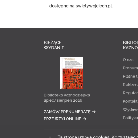
dostępne na swietywojciech.pl.
BIEŻĄCE
BIBLIO
WYDANIE
KAZNO
O nas
Prenum
Płatne t
Reklam
Regula
Biblioteka Kaznodziejska
lipiec/sierpień 2026
Kontakt
Wydaw
ZAMÓW PRENUMERATĘ
Polityk
PRZEJRZYJ ONLINE
Ta strona używa cookies. Korzystając