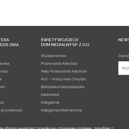
TEKA
ŚWIĘTY WOJCIECH
NEW
DZIEJSKA
DOM MEDIALNY SP. Z O.O.
Wydawnictwo
Zapisz
erata
Przewodnik Katolicki
reści
Mały Przewodnik Katolicki
a
KnC – Króluj nam Chryste
min
Biblioteka Kaznodziejska
Katecheta
ca
Księgarnia
a prywatności
Księgarnia Internetowa
 ze strony wyrażasz zgodę na używanie cookies, zgodnie z