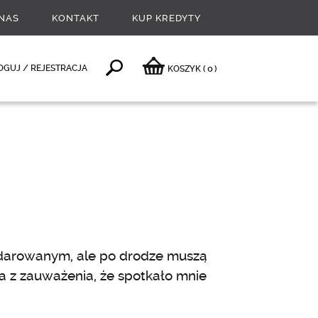
NAS
KONTAKT
KUP KREDYTY
0
OGUJ / REJESTRACJA
KOSZYK
(
)
bdarowanym, ale po drodze muszą
a z zauważenia, że spotkało mnie