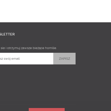
SLETTER
 się i otrzymuj zawsze bieżące homilie.