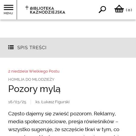
0
(
)
MENU
SPIS TREŚCI
2 niedziela Wielkiego Postu
HOMILIA DO MŁODZIEŻY
Pozory mylą
16/03/25
ks. Łukasz Figurski
Często dajemy się zwieść pozorom. Reklamy,
media społecznościowe, presja rówieśników –
wszystko sugeruje, że szczęście tkwi w tym, co