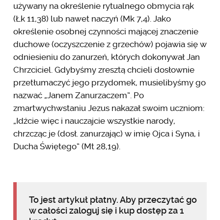
używany na określenie rytualnego obmycia rąk
(Łk 11,38) lub nawet naczyń (Mk 7,4). Jako
określenie osobnej czynności mającej znaczenie
duchowe (oczyszczenie z grzechów) pojawia się w
odniesieniu do zanurzeń, których dokonywał Jan
Chrzciciel. Gdybyśmy zresztą chcieli dosłownie
przetłumaczyć jego przydomek, musielibyśmy go
nazwać „Janem Zanurzaczem”. Po
zmartwychwstaniu Jezus nakazał swoim uczniom:
„Idźcie więc i nauczajcie wszystkie narody,
chrzcząc je (dosł. zanurzając) w imię Ojca i Syna, i
Ducha Świętego” (Mt 28,19).
To jest artykuł płatny. Aby przeczytać go
w całości zaloguj się i kup dostęp za 1