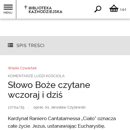
0
(
)
MENU
SPIS TREŚCI
Wielki Czwartek
KOMENTARZE LUDZI KOŚCIOŁA
Słowo Boże czytane
wczoraj i dziś
17/04/25
oprac. ks. Jarosław Czyżewski
Kardynał Raniero Cantalamessa „Ciało” oznacza
całe życie. Jezus, ustanawiając Eucharystię,