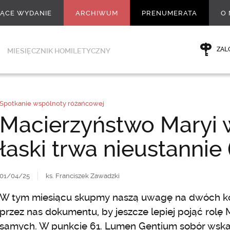
ŻĄCE WYDANIE
ARCHIWUM
PRENUMERATA
O 
ZAL
MIESIĘCZNIK HOMILETYCZNY
Spotkanie wspólnoty różańcowej
Macierzyństwo Maryi 
łaski trwa nieustannie
01/04/25
ks. Franciszek Zawadzki
W tym miesiącu skupmy naszą uwagę na dwóch k
przez nas dokumentu, by jeszcze lepiej pojąć rolę 
samych. W punkcie 61. Lumen Gentium sobór wskazu