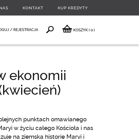
NAS
KONTAKT
KUP KREDYTY
0
OGUJ / REJESTRACJA
KOSZYK
(
)
w ekonomii
 (kwiecień)
olejnych punktach omawianego
Maryi w życiu całego Kościoła i nas
je na ziemską historię Maryi i