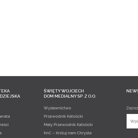
TEKA
ŚWIĘTY WOJCIECH
NEW
DZIEJSKA
DOM MEDIALNY SP. Z O.O.
Wydawnictwo
Zapisz
erata
Przewodnik Katolicki
reści
Mały Przewodnik Katolicki
a
KnC – Króluj nam Chryste