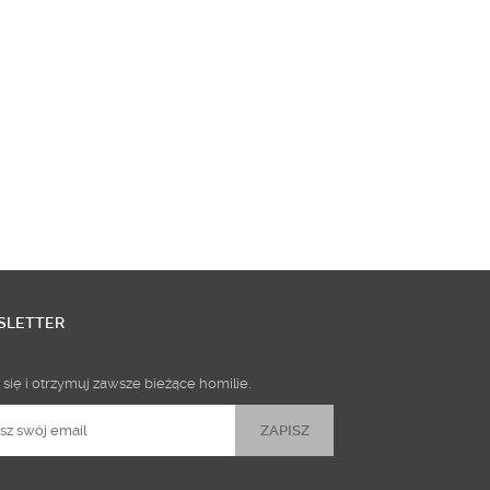
SLETTER
 się i otrzymuj zawsze bieżące homilie.