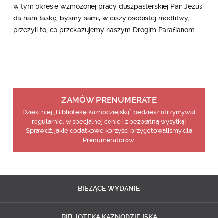
w tym okresie wzmożonej pracy duszpasterskiej Pan Jezus
da nam łaskę, byśmy sami, w ciszy osobistej modlitwy,
przeżyli to, co przekazujemy naszym Drogim Parafianom.
ZAMÓW PRENUMERATĘ
Dzięki niej „Bibliotekę Kaznodziejską” będziesz otrzymywał
regularnie, w specjalnej cenie i z bezpłatną wysyłką!
Sprawdź, jakie dodatkowe korzyści przygotowaliśmy dla
Prenumeratorów.
BIEŻĄCE
WYDANIE
BIBLIOTEKA
KAZNODZIEJSKA