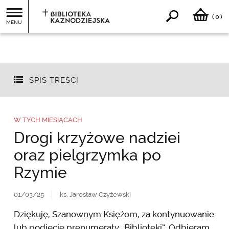
0
(
)
MENU
SPIS TREŚCI
W TYCH MIESIĄCACH
Drogi krzyżowe nadziei
oraz pielgrzymka po
Rzymie
01/03/25
ks. Jarosław Czyżewski
Dziękuję, Szanownym Księżom, za kontynuowanie
lub podjęcie prenumeraty „Biblioteki”. Odbieram