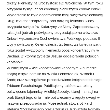
teksty. Pierwszy na uroczystość św. Wojciecha. W tym roku
przypada tysiąc lat od koronacji pierwszych królów Polski.
Wydarzenie to było dopełnieniem misji świętowojciechowej.
Drugi materiał znajdziemy pod datą 29 kwietnia, kiedy
przypada święto św. Katarzyny ze Sieny. Zaproponowany
tekst jest jednak poświęcony przypadającemu wówczas
Dniowi Męczeństwa Duchowieństwa Polskiego podczas II
wojny światowej. Osiemdziesiąt lat temu, 29 kwietnia 1945
roku, został wyzwolony niemiecki obóz koncentracyjny w
Dachau, w którym życie za Jezusa oddało wielu polskich
kapłanów.
W niniejszym – wielkopostno-wielkanocnym – numerze
znajdą Księża homilie na Wielki Poniedziałek, Wtorek i
Środę oraz szczegółowo przedstawione kolejne celebracje
Triduum Paschalnego. Publikujemy także dwa teksty
poświęcone tajemnicy Wielkiej Soboty, której – z racji na
brak liturgii tego dnia – nie poświęcamy z reguły uwagi w
naszym przepowiadaniu. Może jednak słowa bł. kard.
Stefana Wyszyńskiego oraz artykuł ks. Krzysztofa Porosły