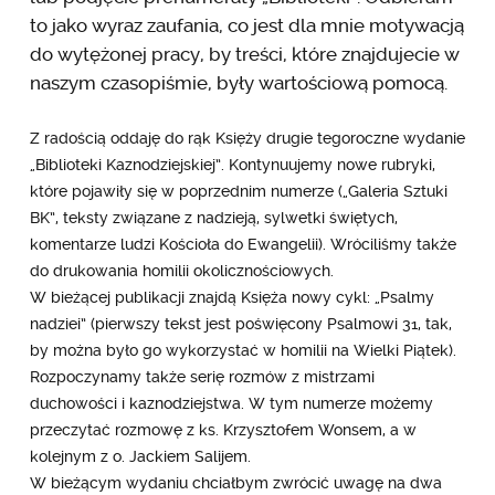
to jako wyraz zaufania, co jest dla mnie motywacją
do wytężonej pracy, by treści, które znajdujecie w
naszym czasopiśmie, były wartościową pomocą.
Z radością oddaję do rąk Księży drugie tegoroczne wydanie
„Biblioteki Kaznodziejskiej”. Kontynuujemy nowe rubryki,
które pojawiły się w poprzednim numerze („Galeria Sztuki
BK”, teksty związane z nadzieją, sylwetki świętych,
komentarze ludzi Kościoła do Ewangelii). Wróciliśmy także
do drukowania homilii okolicznościowych.
W bieżącej publikacji znajdą Księża nowy cykl: „Psalmy
nadziei” (pierwszy tekst jest poświęcony Psalmowi 31, tak,
by można było go wykorzystać w homilii na Wielki Piątek).
Rozpoczynamy także serię rozmów z mistrzami
duchowości i kaznodziejstwa. W tym numerze możemy
przeczytać rozmowę z ks. Krzysztofem Wonsem, a w
kolejnym z o. Jackiem Salijem.
W bieżącym wydaniu chciałbym zwrócić uwagę na dwa