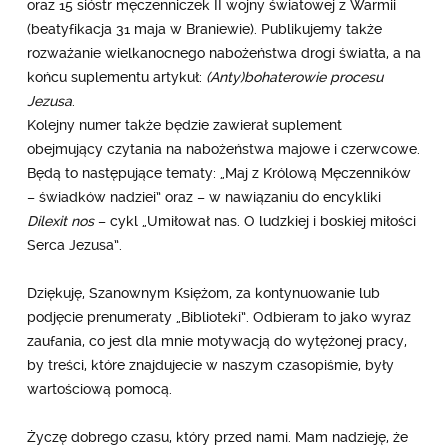
oraz 15 sióstr męczenniczek II wojny światowej z Warmii
(beatyfikacja 31 maja w Braniewie). Publikujemy także
rozważanie wielkanocnego nabożeństwa drogi światła, a na
końcu suplementu artykuł:
(Anty)bohaterowie procesu
Jezusa
.
Kolejny numer także będzie zawierał suplement
obejmujący czytania na nabożeństwa majowe i czerwcowe.
Będą to następujące tematy: „Maj z Królową Męczenników
– świadków nadziei” oraz – w nawiązaniu do encykliki
Dilexit nos
– cykl „Umiłował nas. O ludzkiej i boskiej miłości
Serca Jezusa”.
Dziękuję, Szanownym Księżom, za kontynuowanie lub
podjęcie prenumeraty „Biblioteki”. Odbieram to jako wyraz
zaufania, co jest dla mnie motywacją do wytężonej pracy,
by treści, które znajdujecie w naszym czasopiśmie, były
wartościową pomocą.
Życzę dobrego czasu, który przed nami. Mam nadzieję, że