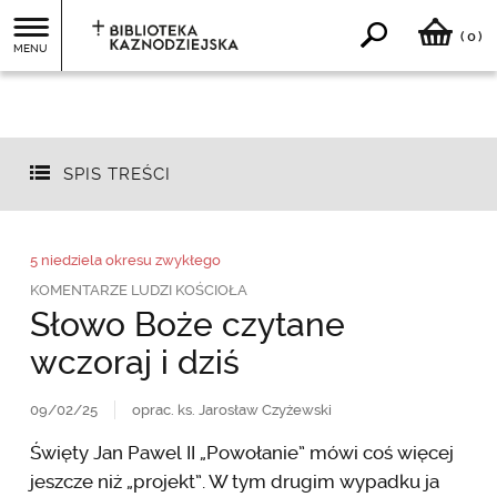
0
(
)
MENU
SPIS TREŚCI
5 niedziela okresu zwykłego
KOMENTARZE LUDZI KOŚCIOŁA
Słowo Boże czytane
wczoraj i dziś
09/02/25
oprac. ks. Jarosław Czyżewski
Święty Jan Pawel II „Powołanie” mówi coś więcej
jeszcze niż „projekt”. W tym drugim wypadku ja