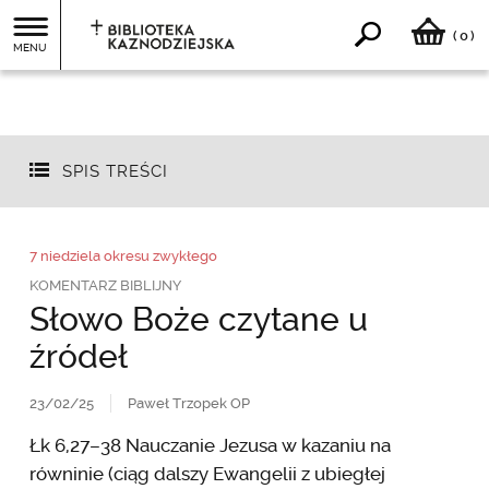
0
(
)
MENU
SPIS TREŚCI
7 niedziela okresu zwykłego
KOMENTARZ BIBLIJNY
Słowo Boże czytane u
źródeł
23/02/25
Paweł Trzopek OP
Łk 6,27–38 Nauczanie Jezusa w kazaniu na
równinie (ciąg dalszy Ewangelii z ubiegłej