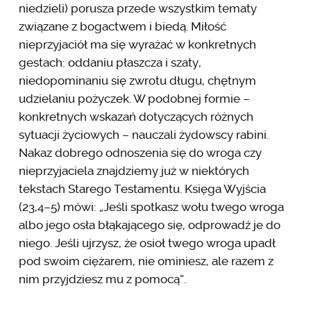
niedzieli) porusza przede wszystkim tematy
związane z bogactwem i biedą. Miłość
nieprzyjaciół ma się wyrażać w konkretnych
gestach: oddaniu płaszcza i szaty,
niedopominaniu się zwrotu długu, chętnym
udzielaniu pożyczek. W podobnej formie –
konkretnych wskazań dotyczących różnych
sytuacji życiowych – nauczali żydowscy rabini.
Nakaz dobrego odnoszenia się do wroga czy
nieprzyjaciela znajdziemy już w niektórych
tekstach Starego Testamentu. Księga Wyjścia
(23,4–5) mówi: „Jeśli spotkasz wołu twego wroga
albo jego osła błąkającego się, odprowadź je do
niego. Jeśli ujrzysz, że osioł twego wroga upadł
pod swoim ciężarem, nie ominiesz, ale razem z
nim przyjdziesz mu z pomocą”.