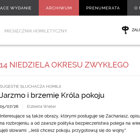
ŻĄCE WYDANIE
ARCHIWUM
PRENUMERATA
O 
ZAL
MIESIĘCZNIK HOMILETYCZNY
14 NIEDZIELA OKRESU ZWYKŁEGO
SUGESTIE SŁUCHACZA HOMILII
Jarzmo i brzemię Króla pokoju
05/07/26
Elżbieta Wiater
Interesujące są także obrazy, którymi posługuje się Zachariasz, opi
na rozbrojeniu, a od zawsze polityka bezpieczeństwa polega na wier
ujęli słowami: „Jeśli chcesz pokoju, przygotowuj się do wojny”.