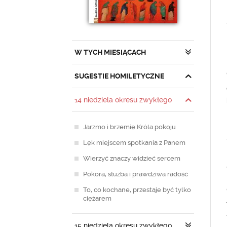
W TYCH MIESIĄCACH
SUGESTIE HOMILETYCZNE
14 niedziela okresu zwykłego
Jarzmo i brzemię Króla pokoju
Lęk miejscem spotkania z Panem
Wierzyć znaczy widzieć sercem
Pokora, służba i prawdziwa radość
To, co kochane, przestaje być tylko
ciężarem
15 niedziela okresu zwykłego