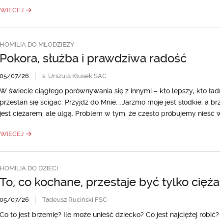
WIĘCEJ
HOMILIA DO MŁODZIEŻY
Pokora, służba i prawdziwa radość
05/07/26
s. Urszula Kłusek SAC
W świecie ciągłego porównywania się z innymi – kto lepszy, kto ładn
przestań się ścigać. Przyjdź do Mnie. „Jarzmo moje jest słodkie, a br
jest ciężarem, ale ulgą. Problem w tym, że często próbujemy nieść 
WIĘCEJ
HOMILIA DO DZIECI
To, co kochane, przestaje być tylko cięż
05/07/26
Tadeusz Ruciński FSC
Co to jest brzemię? Ile może unieść dziecko? Co jest najciężej robić?