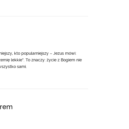
iejszy, kto popularniejszy – Jezus mówi:
zemię lekkie”. To znaczy: życie z Bogiem nie
wszystko sami.
arem