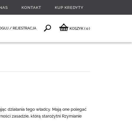
NAS
KONTAKT
KUP KREDYTY
0
OGUJ / REJESTRACJA
KOSZYK
(
)
sując działania tego władcy. Mają one polegać
ności zasadzie, którą starożytni Rzymianie