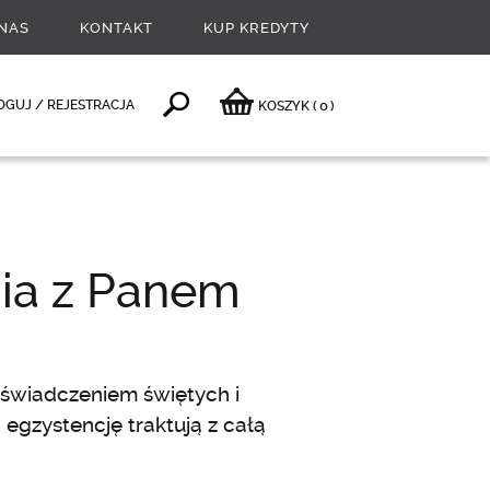
NAS
KONTAKT
KUP KREDYTY
0
OGUJ / REJESTRACJA
KOSZYK
(
)
ia z Panem
oświadczeniem świętych i
 egzystencję traktują z całą