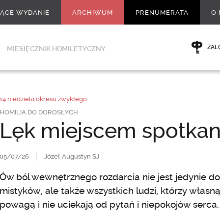
ŻĄCE WYDANIE
ARCHIWUM
PRENUMERATA
O 
ZAL
MIESIĘCZNIK HOMILETYCZNY
14 niedziela okresu zwykłego
HOMILIA DO DOROSŁYCH
Lęk miejscem spotkan
05/07/26
Józef Augustyn SJ
Ów ból wewnętrznego rozdarcia nie jest jedynie d
mistyków, ale także wszystkich ludzi, którzy własną
powagą i nie uciekają od pytań i niepokojów serca.