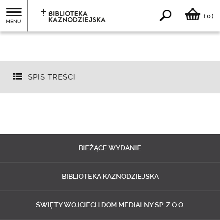
0
(
)
MENU
SPIS TREŚCI
BIEŻĄCE
WYDANIE
BIBLIOTEKA
KAZNODZIEJSKA
ŚWIĘTY WOJCIECH
DOM MEDIALNY SP. Z O.O.