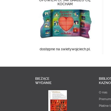
OPOWIEM CI, JAK BARDZO CIĘ
KOCHAM
dostępne na swietywojciech.pl.
BIEŻĄCE
BIBLIO
WYDANIE
KAZNO
O nas
Prenum
Płatne t