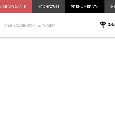
ŻĄCE WYDANIE
ARCHIWUM
PRENUMERATA
O 
ZAL
MIESIĘCZNIK HOMILETYCZNY