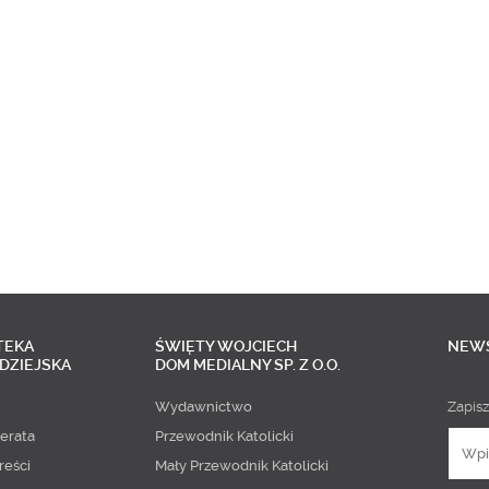
TEKA
ŚWIĘTY WOJCIECH
NEW
DZIEJSKA
DOM MEDIALNY SP. Z O.O.
Wydawnictwo
Zapisz
erata
Przewodnik Katolicki
reści
Mały Przewodnik Katolicki