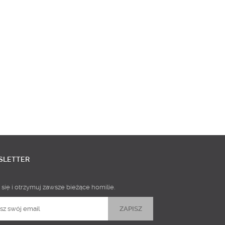
SLETTER
 się i otrzymuj zawsze bieżące homilie.