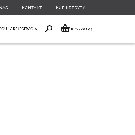
NAS
KONTAKT
KUP KREDYTY
0
OGUJ / REJESTRACJA
KOSZYK
(
)