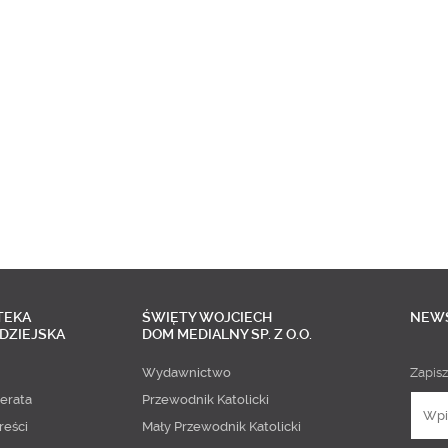
TEKA
ŚWIĘTY WOJCIECH
NEW
DZIEJSKA
DOM MEDIALNY SP. Z O.O.
Wydawnictwo
Zapisz
erata
Przewodnik Katolicki
reści
Mały Przewodnik Katolicki