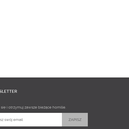
SLETTER
 się i otrzymuj zawsze bieżące homilie.