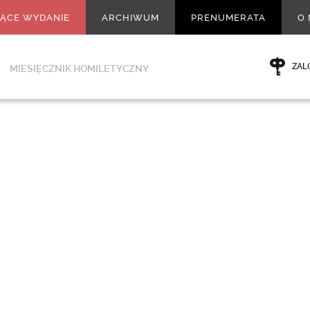
ŻĄCE WYDANIE
ARCHIWUM
PRENUMERATA
O 
ZAL
MIESIĘCZNIK HOMILETYCZNY