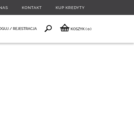
NAS
KONTAKT
KUP KREDYTY
0
OGUJ / REJESTRACJA
KOSZYK
(
)