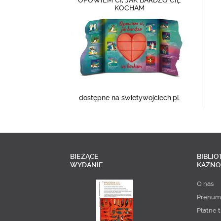
OPOWIEM CI, JAK BARDZO CIĘ
KOCHAM
dostępne na swietywojciech.pl.
BIEŻĄCE
BIBLIO
WYDANIE
KAZNO
O nas
Prenum
Płatne t