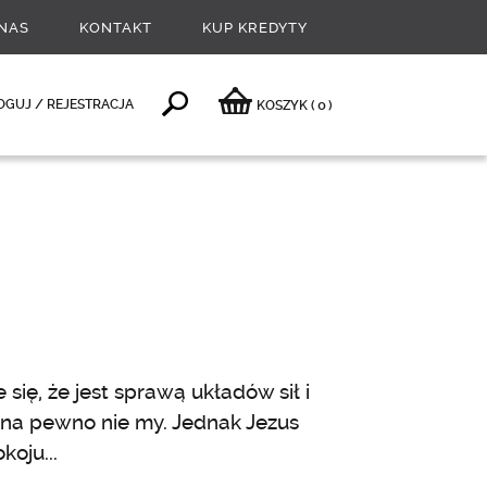
NAS
KONTAKT
KUP KREDYTY
0
OGUJ / REJESTRACJA
KOSZYK
(
)
się, że jest sprawą układów sił i
 na pewno nie my. Jednak Jezus
oju...