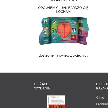
Wielki Post 2026
OPOWIEM CI, JAK BARDZO CIĘ
KOCHAM
dostępne na swietywojciech.pl.
BIEŻĄCE
BIBLIO
WYDANIE
KAZNO
O nas
Prenum