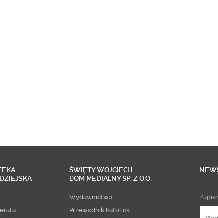
TEKA
ŚWIĘTY WOJCIECH
NEW
DZIEJSKA
DOM MEDIALNY SP. Z O.O.
Wydawnictwo
Zapisz
erata
Przewodnik Katolicki