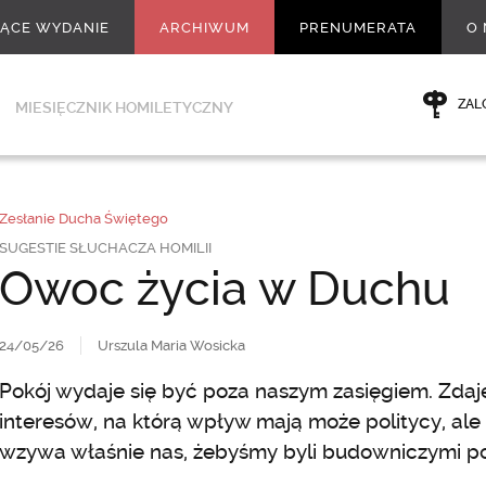
ŻĄCE WYDANIE
ARCHIWUM
PRENUMERATA
O 
ZAL
MIESIĘCZNIK HOMILETYCZNY
Zesłanie Ducha Świętego
SUGESTIE SŁUCHACZA HOMILII
Owoc życia w Duchu
24/05/26
Urszula Maria Wosicka
Pokój wydaje się być poza naszym zasięgiem. Zdaje 
interesów, na którą wpływ mają może politycy, ale
wzywa właśnie nas, żebyśmy byli budowniczymi pok