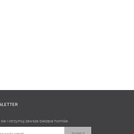
SLETTER
 się i otrzymuj zawsze bieżące homilie.