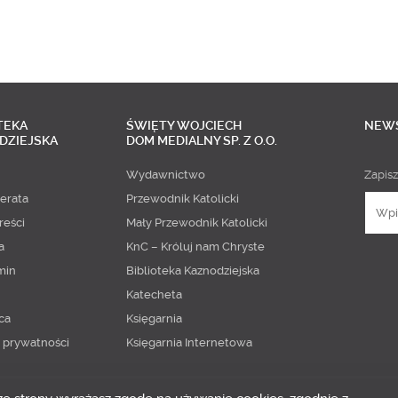
TEKA
ŚWIĘTY WOJCIECH
NEW
DZIEJSKA
DOM MEDIALNY SP. Z O.O.
Wydawnictwo
Zapisz
erata
Przewodnik Katolicki
reści
Mały Przewodnik Katolicki
a
KnC – Króluj nam Chryste
min
Biblioteka Kaznodziejska
Katecheta
ca
Księgarnia
a prywatności
Księgarnia Internetowa