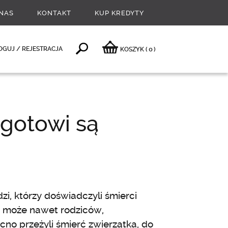
NAS
KONTAKT
KUP KREDYTY
0
OGUJ / REJESTRACJA
KOSZYK
(
)
 gotowi są
dzi, którzy doświadczyli śmierci
, a może nawet rodziców,
cno przeżyli śmierć zwierzątka, do