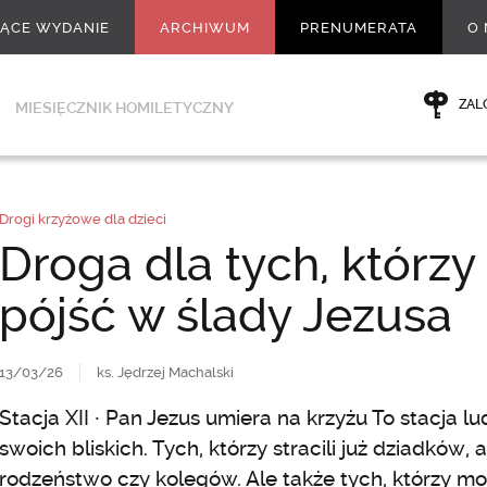
ŻĄCE WYDANIE
ARCHIWUM
PRENUMERATA
O 
ZAL
MIESIĘCZNIK HOMILETYCZNY
Drogi krzyżowe dla dzieci
Droga dla tych, którzy
pójść w ślady Jezusa
13/03/26
ks. Jędrzej Machalski
Stacja XII ∙ Pan Jezus umiera na krzyżu To stacja lu
swoich bliskich. Tych, którzy stracili już dziadków
rodzeństwo czy kolegów. Ale także tych, którzy mo