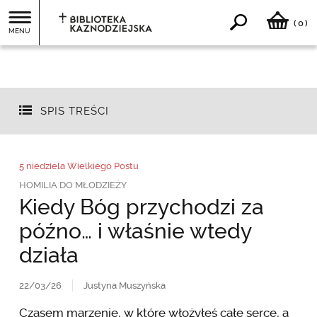
0
(
)
MENU
SPIS TREŚCI
5 niedziela Wielkiego Postu
HOMILIA DO MŁODZIEŻY
Kiedy Bóg przychodzi za
późno… i właśnie wtedy
działa
22/03/26
Justyna Muszyńska
Czasem marzenie, w które włożyłeś całe serce, a