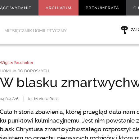
ŻĄCE WYDANIE
ARCHIWUM
PRENUMERATA
O 
ZAL
MIESIĘCZNIK HOMILETYCZNY
Wigilia Paschalna
HOMILIA DO DOROSŁYCH
W blasku zmartwychw
04/04/26
ks. Mariusz Rosik
Cała historia zbawienia, której przegląd dała nam dz
ku punktowi kulminacyjnemu. Jest nim powstanie 
blask Chrystusa zmartwychwstałego rozproszył c
światem po grzechu pierwszych rodziców i która roz