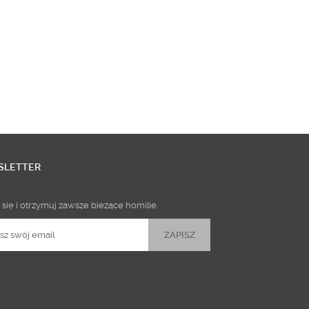
SLETTER
 się i otrzymuj zawsze bieżące homilie.