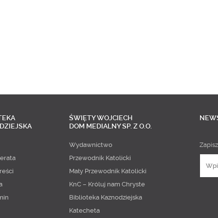
TEKA
ŚWIĘTY WOJCIECH
NEW
DZIEJSKA
DOM MEDIALNY SP. Z O.O.
Wydawnictwo
Zapisz
erata
Przewodnik Katolicki
reści
Mały Przewodnik Katolicki
a
KnC – Króluj nam Chryste
min
Biblioteka Kaznodziejska
Katecheta