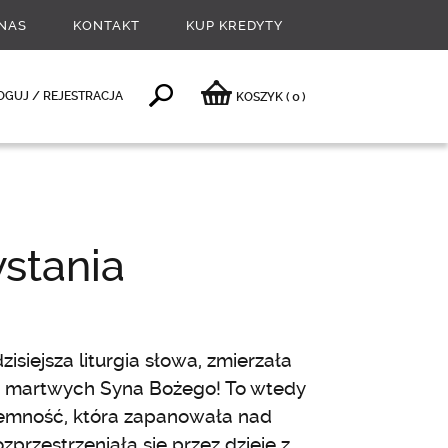
NAS
KONTAKT
KUP KREDYTY
0
OGUJ / REJESTRACJA
KOSZYK
(
)
stania
isiejsza liturgia słowa, zmierzała
z martwych Syna Bożego! To wtedy
iemność, która zapanowała nad
przestrzeniała się przez dzieje z